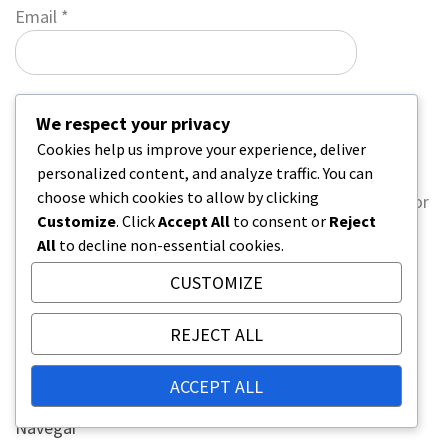
Email
*
Website
We respect your privacy
Cookies help us improve your experience, deliver
personalized content, and analyze traffic. You can
choose which cookies to allow by clicking
Save my name, email, and website in this browser for
Customize
. Click
Accept All
to consent or
Reject
the next time I comment.
All
to decline non-essential cookies.
CUSTOMIZE
REJECT ALL
ENLACES
ACCEPT ALL
Sobre nosotros
Navegar