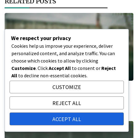
RELATED POSTS
We respect your privacy
Cookies help us improve your experience, deliver
personalized content, and analyze traffic. You can
choose which cookies to allow by clicking
Customize
. Click
Accept All
to consent or
Reject
All
to decline non-essential cookies.
CUSTOMIZE
Rogers Centre: Capacidad de asientos,
Planes de expansión, Uso actual
REJECT ALL
03/02/2026
ACCEPT ALL