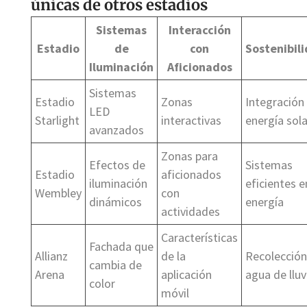
únicas de otros estadios
Sistemas
Interacción
Estadio
de
con
Sostenibil
Iluminación
Aficionados
Sistemas
Estadio
Zonas
Integración
LED
Starlight
interactivas
energía sola
avanzados
Zonas para
Efectos de
Sistemas
Estadio
aficionados
iluminación
eficientes e
Wembley
con
dinámicos
energía
actividades
Características
Fachada que
Allianz
de la
Recolección
cambia de
Arena
aplicación
agua de lluv
color
móvil