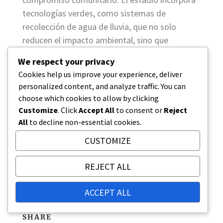
tecnologías verdes, como sistemas de
recolección de agua de lluvia, que no solo
reducen el impacto ambiental, sino que
también promueven una imagen positiva
We respect your privacy
dentro de la comunidad.
Cookies help us improve your experience, deliver
personalized content, and analyze traffic. You can
Además, la ubicación de BMO Field en el centro
choose which cookies to allow by clicking
de Toronto proporciona fácil acceso para los
Customize
. Click
Accept All
to consent or
Reject
aficionados, mejorando su atractivo en
All
to decline non-essential cookies.
comparación con estadios más remotos. El
CUSTOMIZE
área circundante ofrece una atmósfera
vibrante, con numerosas opciones de comida y
REJECT ALL
entretenimiento, convirtiéndolo en un destino
deseable para los asistentes a eventos.
ACCEPT ALL
SHARE