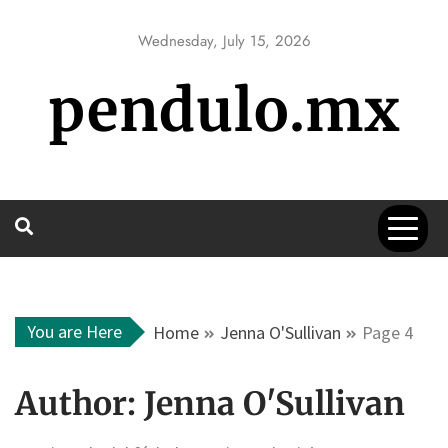
Skip
to
Wednesday, July 15, 2026
content
pendulo.mx
You are Here
Home
Jenna O'Sullivan
Page 4
Author:
Jenna O'Sullivan